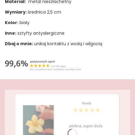
Materiał:
metal nieszlachetny
Wymiary:
średnica 2,5 cm
Kolor:
biały
Inne:
sztyfty antyalergiczne
Dbaj o mnie:
unikaj kontaktu z wodą i wilgocią