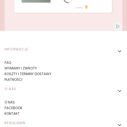
Naciśnij Enter lub spację, aby otworzyć stronę.
Naciśnij Enter lub spację, aby otworzyć stronę.
Włącz
Linki w stopce
INFORMACJE
FAQ
WYMIANY I ZWROTY
KOSZTY I TERMINY DOSTAWY
PŁATNOŚCI
O NAS
O NAS
FACEBOOK
KONTAKT
REGULAMIN