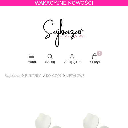
WAKACYJNE NOWOŚCI
Produkty w koszyku
Otwórz wyszukiwarkę
Menu
Szukaj
Zaloguj się
Koszyk
Sajbazar
BIŻUTERIA
KOLCZYKI
METALOWE