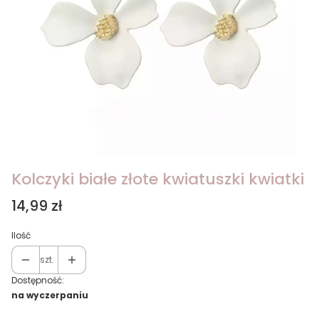
Kolczyki białe złote kwiatuszki kwiatki
Cena
14,99 zł
Ilość
szt.
Dostępność:
na wyczerpaniu