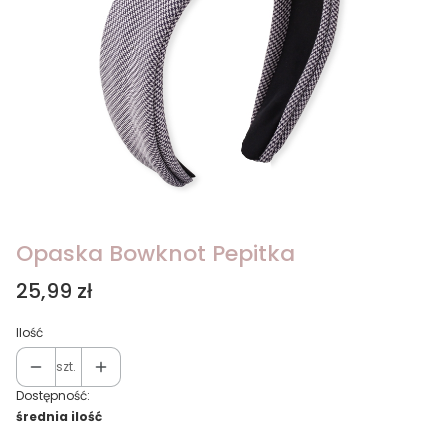
Opaska Bowknot Pepitka
Cena
25,99 zł
Ilość
szt.
Dostępność:
średnia ilość