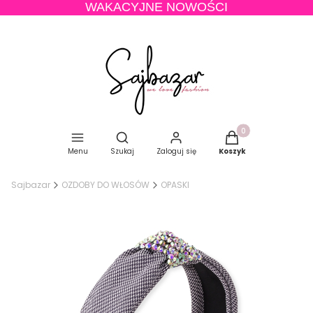
WAKACYJNE NOWOŚCI
Produkty w koszyku
Otwórz wyszukiwarkę
Menu
Szukaj
Zaloguj się
Koszyk
Sajbazar
OZDOBY DO WŁOSÓW
OPASKI