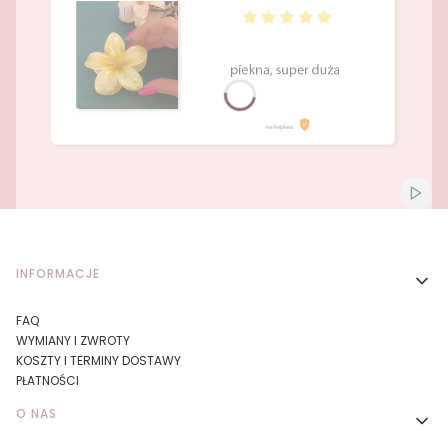
Naciśnij Enter lub spację, aby otworzyć stronę.
Naciśnij Enter lub spację, aby otworzyć stronę.
Włącz
Linki w stopce
INFORMACJE
FAQ
WYMIANY I ZWROTY
KOSZTY I TERMINY DOSTAWY
PŁATNOŚCI
O NAS