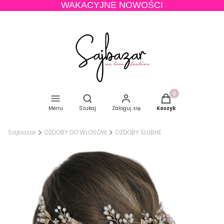
WAKACYJNE NOWOŚCI
Produkty w koszyku
Otwórz wyszukiwarkę
Menu
Szukaj
Zaloguj się
Koszyk
Sajbazar
OZDOBY DO WŁOSÓW
OZDOBY ŚLUBNE