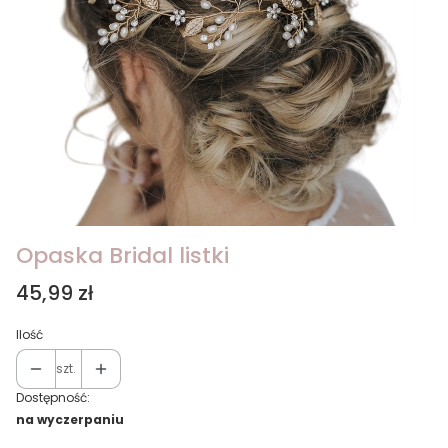
Opaska Bridal listki
Cena
45,99 zł
Ilość
szt.
Dostępność:
na wyczerpaniu