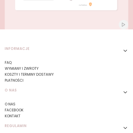
Naciśnij Enter lub spację, aby otworzyć stronę.
Naciśnij Enter lub spację, aby otworzyć stronę.
Włącz
Linki w stopce
INFORMACJE
FAQ
WYMIANY I ZWROTY
KOSZTY I TERMINY DOSTAWY
PŁATNOŚCI
O NAS
O NAS
FACEBOOK
KONTAKT
REGULAMIN