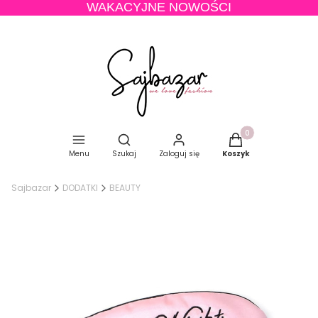
WAKACYJNE NOWOŚCI
Produkty w koszyku
Otwórz wyszukiwarkę
Menu
Szukaj
Zaloguj się
Koszyk
Sajbazar
DODATKI
BEAUTY