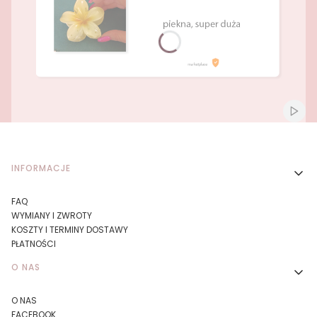
Naciśnij Enter lub spację, aby otworzyć stronę.
Naciśnij Enter lub spację, aby otworzyć stronę.
Włącz
Linki w stopce
INFORMACJE
FAQ
WYMIANY I ZWROTY
KOSZTY I TERMINY DOSTAWY
PŁATNOŚCI
O NAS
O NAS
FACEBOOK