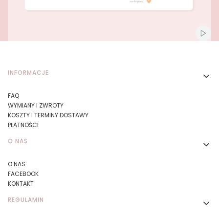
Naciśnij Enter lub spację, aby otworzyć stronę.
Naciśnij Enter lub spację, aby otworzyć stronę.
Włącz
Linki w stopce
INFORMACJE
FAQ
WYMIANY I ZWROTY
KOSZTY I TERMINY DOSTAWY
PŁATNOŚCI
O NAS
O NAS
FACEBOOK
KONTAKT
REGULAMIN