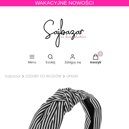
WAKACYJNE NOWOŚCI
Produkty w koszyku
Otwórz wyszukiwarkę
Menu
Szukaj
Zaloguj się
Koszyk
Sajbazar
OZDOBY DO WŁOSÓW
OPASKI