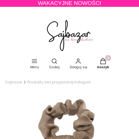
WAKACYJNE NOWOŚCI
Produkty w koszyku
Otwórz wyszukiwarkę
Menu
Szukaj
Zaloguj się
Koszyk
Sajbazar
Produkty bez przypisanej kategorii