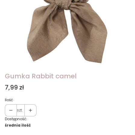
Gumka Rabbit camel
Cena
7,99 zł
Ilość
szt.
Dostępność:
średnia ilość