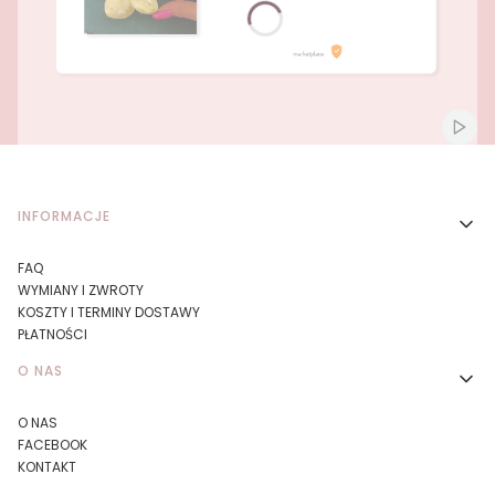
Naciśnij Enter lub spację, aby otworzyć stronę.
Naciśnij Enter lub spację, aby otworzyć stronę.
Włącz
Linki w stopce
INFORMACJE
FAQ
WYMIANY I ZWROTY
KOSZTY I TERMINY DOSTAWY
PŁATNOŚCI
O NAS
O NAS
FACEBOOK
KONTAKT