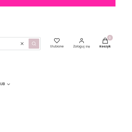
Produkty w kosz
Wyczyść
Szukaj
Ulubione
Zaloguj się
Koszyk
LUB