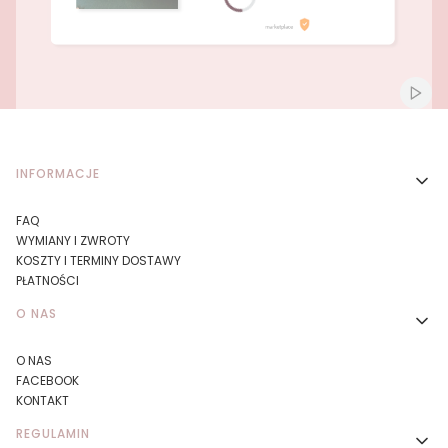
Naciśnij Enter lub spację, aby otworzyć stronę.
Naciśnij Enter lub spację, aby otworzyć stronę.
Włącz
Linki w stopce
INFORMACJE
FAQ
WYMIANY I ZWROTY
KOSZTY I TERMINY DOSTAWY
PŁATNOŚCI
O NAS
O NAS
FACEBOOK
KONTAKT
REGULAMIN