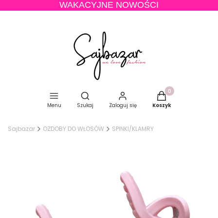
WAKACYJNE NOWOŚCI
Produkty w koszyku
Otwórz wyszukiwarkę
Menu
Szukaj
Zaloguj się
Koszyk
Sajbazar
OZDOBY DO WŁOSÓW
SPINKI/KLAMRY