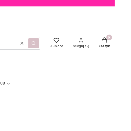
Produkty w kosz
Wyczyść
Szukaj
Ulubione
Zaloguj się
Koszyk
LUB