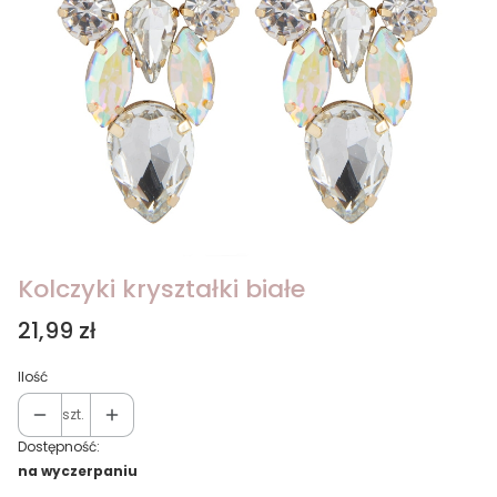
Kolczyki kryształki białe
Cena
21,99 zł
Ilość
szt.
Dostępność:
na wyczerpaniu