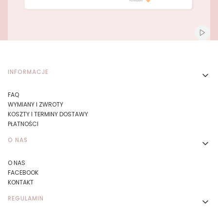
Naciśnij Enter lub spację, aby otworzyć stronę.
Naciśnij Enter lub spację, aby otworzyć stronę.
Włącz
Linki w stopce
INFORMACJE
FAQ
WYMIANY I ZWROTY
KOSZTY I TERMINY DOSTAWY
PŁATNOŚCI
O NAS
O NAS
FACEBOOK
KONTAKT
REGULAMIN