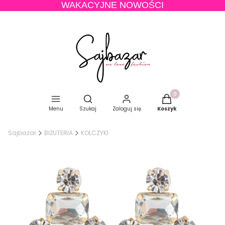
WAKACYJNE NOWOŚCI
Produkty w koszyku
Otwórz wyszukiwarkę
Menu
Szukaj
Zaloguj się
Koszyk
Sajbazar
BIŻUTERIA
KOLCZYKI