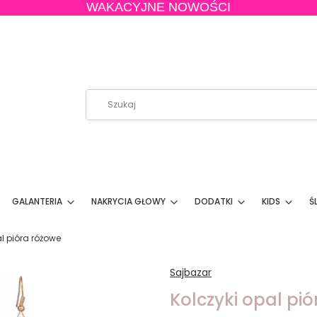
WAKACYJNE NOWOŚCI
GALANTERIA
NAKRYCIA GŁOWY
DODATKI
KIDS
Ś
al pióra różowe
Sajbazar
Kolczyki opal pi