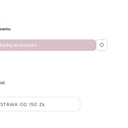
:
paniu
Dodaj do koszyka
kup