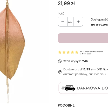
Cena
21,99 zł
Ilość
Dostępność
szt.
na wyczer
Czas wysyłki:
24h
Dostawa
od 13,99 zł
- DPD Pic
automat paczkowy, punkt odbioru
PODOBNE: