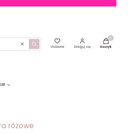
Produkty w kosz
Wyczyść
Szukaj
Ulubione
Zaloguj się
Koszyk
LUB
óra różowe