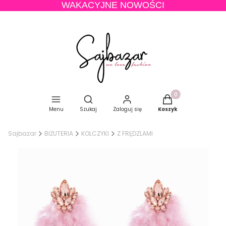
WAKACYJNE NOWOŚCI
Produkty w koszyku
Otwórz wyszukiwarkę
Menu
Szukaj
Zaloguj się
Koszyk
Sajbazar
BIŻUTERIA
KOLCZYKI
Z FRĘDZLAMI