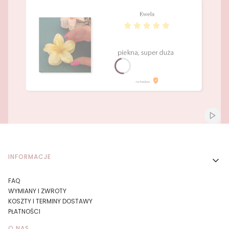
Naciśnij Enter lub spację, aby otworzyć stronę.
Naciśnij Enter lub spację, aby otworzyć stronę.
Włącz
Linki w stopce
INFORMACJE
FAQ
WYMIANY I ZWROTY
KOSZTY I TERMINY DOSTAWY
PŁATNOŚCI
O NAS