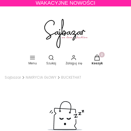
WAKACYJNE NOWOŚCI
Produkty w koszyku
Otwórz wyszukiwarkę
Menu
Szukaj
Zaloguj się
Koszyk
Sajbazar
NAKRYCIA GŁOWY
BUCKETHAT