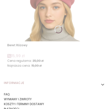
Beret Różowy
Cena promocyjna
15,99 zł
Cena regularna:
35,99 zł
Najniższa cena:
15,99 zł
Linki w stopce
INFORMACJE
FAQ
WYMIANY I ZWROTY
KOSZTY I TERMINY DOSTAWY
PŁATNOŚCI