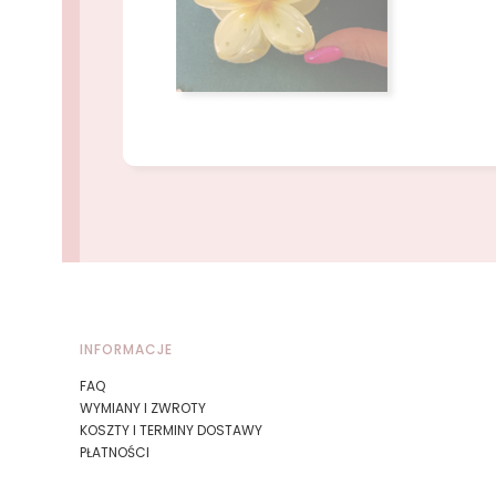
Naciśnij Enter lub spację, aby otworzyć stronę.
Naciśnij Enter lub spację, aby otworzyć stronę.
Linki w stopce
INFORMACJE
FAQ
WYMIANY I ZWROTY
KOSZTY I TERMINY DOSTAWY
PŁATNOŚCI