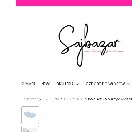
SUMMER
NEW!
BIŻUTERIA
OZDOBY DO WŁOSÓW
Sajbazar
BIŻUTERIA
NASZYJNIKI
Kołnierz kołnierzyk wią