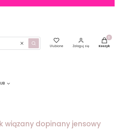
Produkty w kosz
Wyczyść
Szukaj
Ulubione
Zaloguj się
Koszyk
LUB
zyk wiązany dopinany jensowy