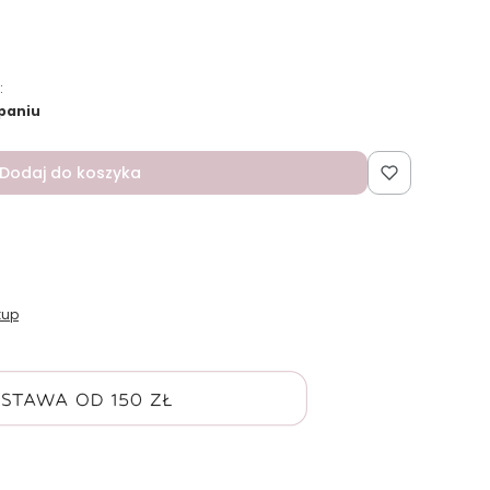
:
paniu
Dodaj do koszyka
kup