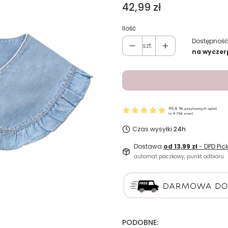
Cena
42,99 zł
Ilość
Dostępność
szt.
na wyczer
Czas wysyłki:
24h
Dostawa
od 13,99 zł
- DPD Pic
automat paczkowy, punkt odbioru
PODOBNE: