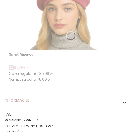
Beret Różowy
Cena promocyjna
15,99 zł
Cena regularna:
35,99 zł
Najniższa cena:
15,99 zł
Linki w stopce
INFORMACJE
FAQ
WYMIANY I ZWROTY
KOSZTY I TERMINY DOSTAWY
PŁATNOŚCI