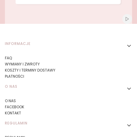
Naciśnij Enter lub spację, aby otworzyć stronę.
Naciśnij Enter lub spację, aby otworzyć stronę.
Włącz
Linki w stopce
INFORMACJE
FAQ
WYMIANY I ZWROTY
KOSZTY I TERMINY DOSTAWY
PŁATNOŚCI
O NAS
O NAS
FACEBOOK
KONTAKT
REGULAMIN