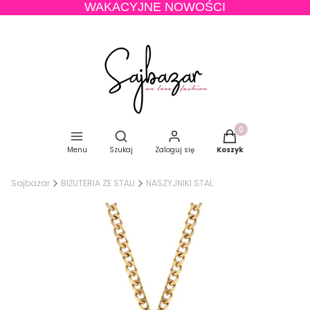
WAKACYJNE NOWOŚCI
Produkty w koszyku
Otwórz wyszukiwarkę
Menu
Szukaj
Zaloguj się
Koszyk
Sajbazar
BIŻUTERIA ZE STALI
NASZYJNIKI STAL