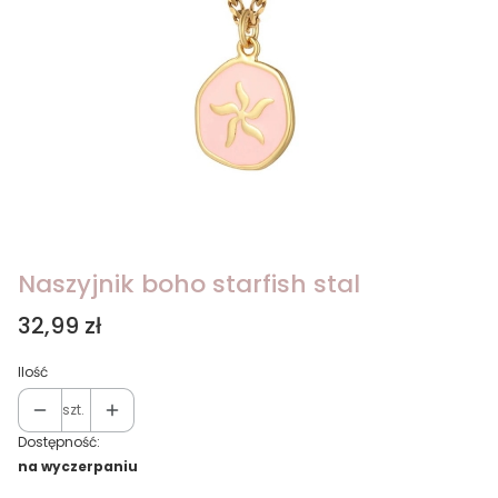
Naszyjnik boho starfish stal
Cena
32,99 zł
Ilość
szt.
Dostępność:
na wyczerpaniu