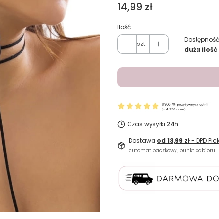
Cena
14,99 zł
Ilość
Dostępność
szt.
duża ilość
Czas wysyłki:
24h
Dostawa
od 13,99 zł
- DPD Pic
automat paczkowy, punkt odbioru