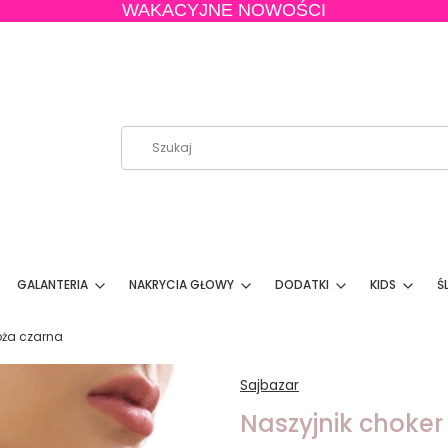
WAKACYJNE NOWOŚCI
GALANTERIA
NAKRYCIA GŁOWY
DODATKI
KIDS
Ś
róża czarna
Sajbazar
Naszyjnik choker