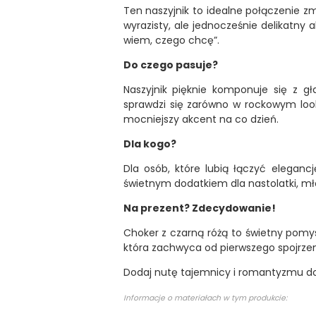
Ten naszyjnik to idealne połączenie z
wyrazisty, ale jednocześnie delikatny a
wiem, czego chcę”.
Do czego pasuje?
Naszyjnik pięknie komponuje się z gł
sprawdzi się zarówno w rockowym looku
mocniejszy akcent na co dzień.
Dla kogo?
Dla osób, które lubią łączyć eleganc
świetnym dodatkiem dla nastolatki, młod
Na prezent? Zdecydowanie!
Choker z czarną różą to świetny pomysł
która zachwyca od pierwszego spojrzen
Dodaj nutę tajemnicy i romantyzmu do s
Informacje o materiałach w tym produkcie: