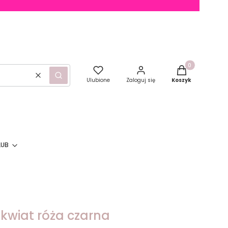
Produkty w kosz
Wyczyść
Szukaj
Ulubione
Zaloguj się
Koszyk
LUB
 kwiat róża czarna