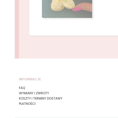
Naciśnij Enter lub spację, aby otworzyć stronę.
Naciśnij Enter lub spację, aby otworzyć stronę.
Linki w stopce
INFORMACJE
FAQ
WYMIANY I ZWROTY
KOSZTY I TERMINY DOSTAWY
PŁATNOŚCI