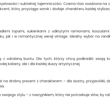
mysłowości i subtelnej tajemniczości. Czarna róża osadzona na c
kcent, który przyciąga wzrok i dodaje charakteru każdej stylizacj
adkimi topami, sukienkami z odkrytymi ramionami, koszulami 
, jak i w romantycznej wersji vintage. Idealny wybór na randkę
ję z odrobiną buntu. Dla tych, którzy chcą podkreślić swoją 
ej kobiety, ale i dla każdej duszy artystycznej.
 na drobny prezent z charakterem – dla siostry, przyjaciółki, 
ia.
wojego stylu – z naszyjnikiem, który nie potrzebuje słów, by rob