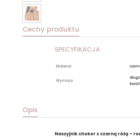
Cechy produktu
SPECYFIKACJA
Materiał
rzemy
długo
Wymiary
kwiat
Opis
Naszyjnik choker z czarną różą – 