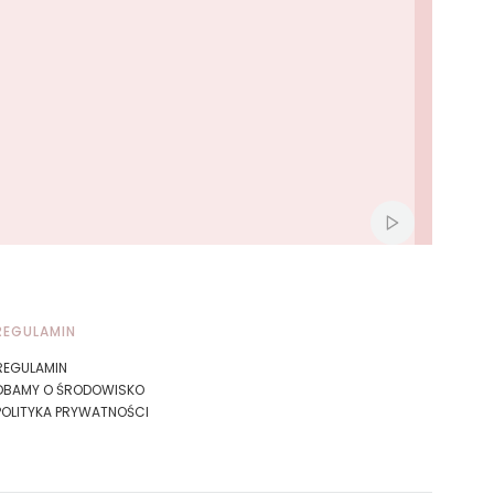
Włącz automat
REGULAMIN
REGULAMIN
DBAMY O ŚRODOWISKO
POLITYKA PRYWATNOŚCI