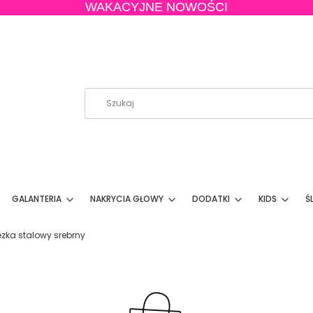
WAKACYJNE NOWOŚCI
GALANTERIA
NAKRYCIA GŁOWY
DODATKI
KIDS
Ś
ezka stalowy srebrny