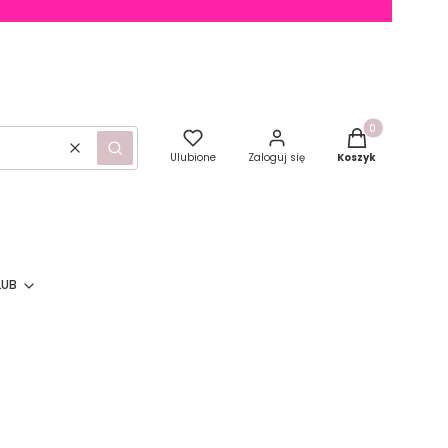
Produkty w kosz
Wyczyść
Szukaj
Ulubione
Zaloguj się
Koszyk
LUB