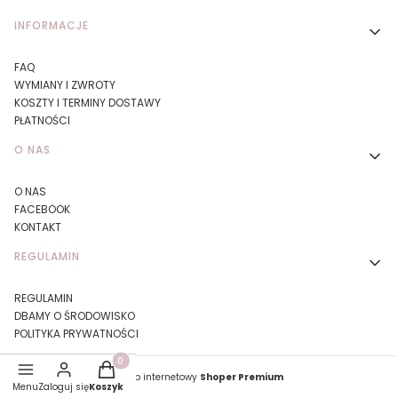
Linki w stopce
INFORMACJE
FAQ
WYMIANY I ZWROTY
KOSZTY I TERMINY DOSTAWY
PŁATNOŚCI
O NAS
O NAS
FACEBOOK
KONTAKT
REGULAMIN
REGULAMIN
DBAMY O ŚRODOWISKO
POLITYKA PRYWATNOŚCI
Produkty w koszyku: 0. Zobacz szczegóły
Sklep internetowy
Shoper Premium
Menu
Zaloguj się
Koszyk