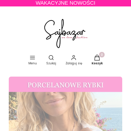
WAKACYJNE NOWOŚCI
Produkty w koszyku
Otwórz wyszukiwarkę
Menu
Szukaj
Zaloguj się
Koszyk