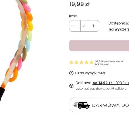
Cena
19,99 zł
Ilość
Dostępność
szt.
na wyczer
Czas wysyłki:
24h
Dostawa
od 13,99 zł
- DPD Pic
automat paczkowy, punkt odbioru