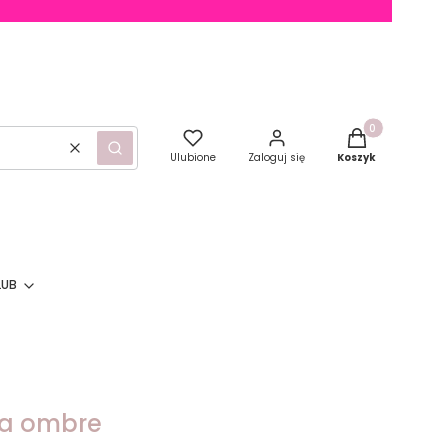
Produkty w kosz
Wyczyść
Szukaj
Ulubione
Zaloguj się
Koszyk
LUB
a ombre