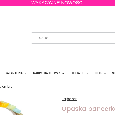
WAKACYJNE NOWOŚCI
GALANTERIA
NAKRYCIA GŁOWY
DODATKI
KIDS
Ś
a ombre
Sajbazar
Opaska pancerk