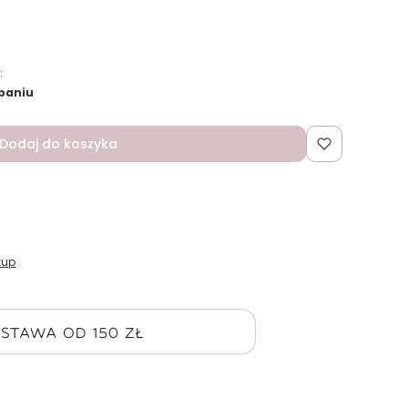
:
paniu
Dodaj do koszyka
kup