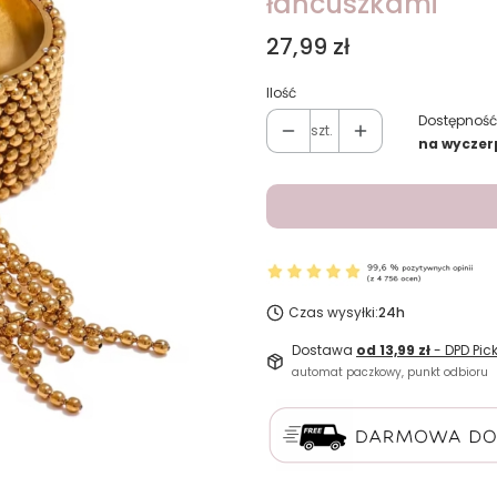
łańcuszkami
Cena
27,99 zł
Ilość
Dostępność
szt.
na wyczer
Czas wysyłki:
24h
Dostawa
od 13,99 zł
- DPD Pic
automat paczkowy, punkt odbioru