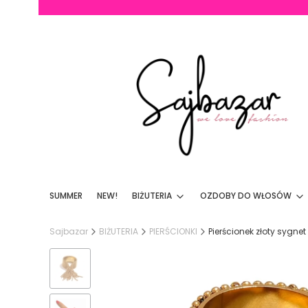
SUMMER
NEW!
BIŻUTERIA
OZDOBY DO WŁOSÓW
Sajbazar
BIŻUTERIA
PIERŚCIONKI
Pierścionek złoty sygne