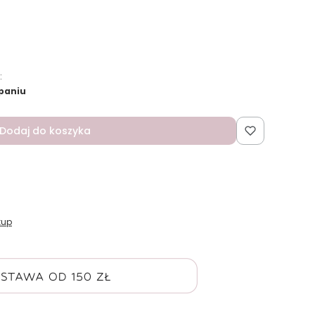
:
paniu
Dodaj do koszyka
kup