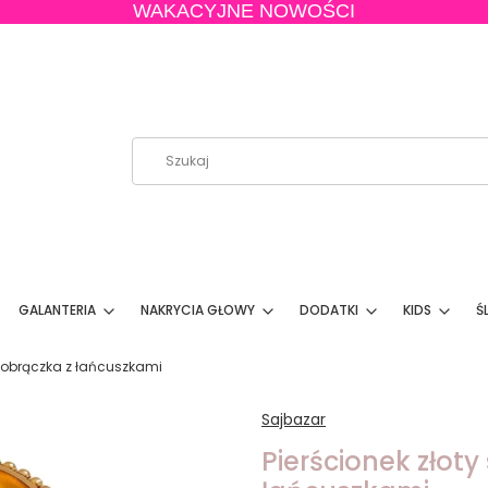
WAKACYJNE NOWOŚCI
GALANTERIA
NAKRYCIA GŁOWY
DODATKI
KIDS
Ś
t obrączka z łańcuszkami
Sajbazar
Pierścionek złoty