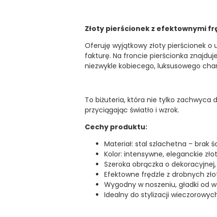
Złoty pierścionek z efektownymi fr
Oferuję wyjątkowy złoty pierścionek o u
fakturę. Na froncie pierścionka znajd
niezwykle kobiecego, luksusowego char
To biżuteria, która nie tylko zachwyca 
przyciągając światło i wzrok.
Cechy produktu:
Materiał: stal szlachetna – brak
Kolor: intensywne, eleganckie zło
Szeroka obrączka o dekoracyjnej, 
Efektowne frędzle z drobnych zło
Wygodny w noszeniu, gładki od 
Idealny do stylizacji wieczorowyc