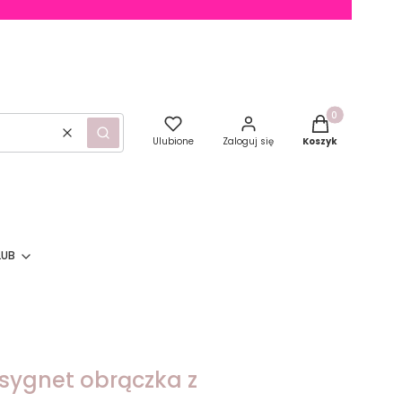
Produkty w kosz
Wyczyść
Szukaj
Ulubione
Zaloguj się
Koszyk
LUB
 sygnet obrączka z