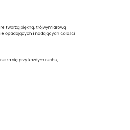
tóre tworzą piękną, trójwymiarową
nie opadających i nadających całości
orusza się przy każdym ruchu,