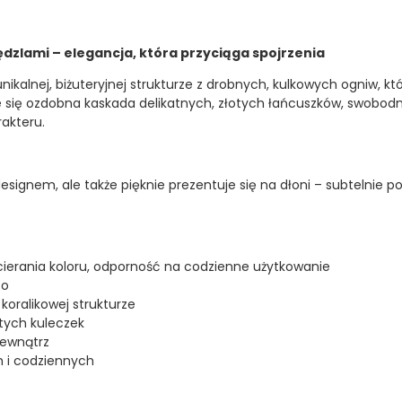
ędzlami – elegancja, która przyciąga spojrzenia
nikalnej, biżuteryjnej strukturze z drobnych, kulkowych ogniw, k
uje się ozdobna kaskada delikatnych, złotych łańcuszków, swobod
akteru.
designem, ale także pięknie prezentuje się na dłoni – subtelnie p
 ścierania koloru, odporność na codzienne użytkowanie
to
koralikowej strukturze
tych kuleczek
wewnątrz
h i codziennych