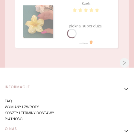
Naciśnij Enter lub spację, aby otworzyć stronę.
Naciśnij Enter lub spację, aby otworzyć stronę.
Włącz
Linki w stopce
INFORMACJE
FAQ
WYMIANY I ZWROTY
KOSZTY I TERMINY DOSTAWY
PŁATNOŚCI
O NAS