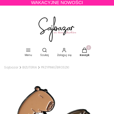
WAKACYJNE NOWOŚCI
Produkty w koszyku
Otwórz wyszukiwarkę
Menu
Szukaj
Zaloguj się
Koszyk
Sajbazar
BIŻUTERIA
PRZYPINKI/BROSZKI