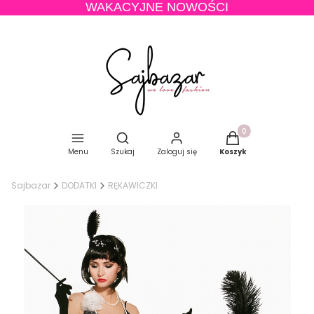
WAKACYJNE NOWOŚCI
Produkty w koszyku
Otwórz wyszukiwarkę
Menu
Szukaj
Zaloguj się
Koszyk
Sajbazar
DODATKI
RĘKAWICZKI