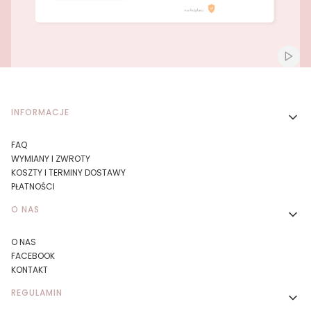
Naciśnij Enter lub spację, aby otworzyć stronę.
Naciśnij Enter lub spację, aby otworzyć stronę.
Włącz
Linki w stopce
INFORMACJE
FAQ
WYMIANY I ZWROTY
KOSZTY I TERMINY DOSTAWY
PŁATNOŚCI
O NAS
O NAS
FACEBOOK
KONTAKT
REGULAMIN