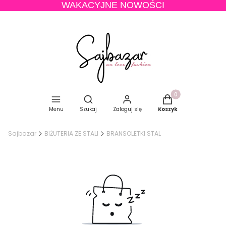
WAKACYJNE NOWOŚCI
Produkty w koszyku
Otwórz wyszukiwarkę
Menu
Szukaj
Zaloguj się
Koszyk
Sajbazar
BIŻUTERIA ZE STALI
BRANSOLETKI STAL