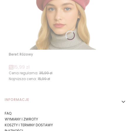
Beret Różowy
Cena promocyjna
15,99 zł
Cena regularna:
35,99 zł
Najniższa cena:
15,99 zł
Linki w stopce
INFORMACJE
FAQ
WYMIANY I ZWROTY
KOSZTY I TERMINY DOSTAWY
PŁATNOŚCI