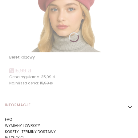
Beret Różowy
Cena promocyjna
15,99 zł
Cena regularna:
35,99 zł
Najniższa cena:
15,99 zł
Linki w stopce
INFORMACJE
FAQ
WYMIANY I ZWROTY
KOSZTY I TERMINY DOSTAWY
PŁATNOŚCI