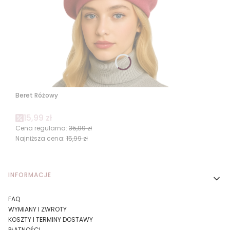
Beret Różowy
Cena promocyjna
15,99 zł
Cena regularna:
35,99 zł
Najniższa cena:
15,99 zł
Linki w stopce
INFORMACJE
FAQ
WYMIANY I ZWROTY
KOSZTY I TERMINY DOSTAWY
PŁATNOŚCI