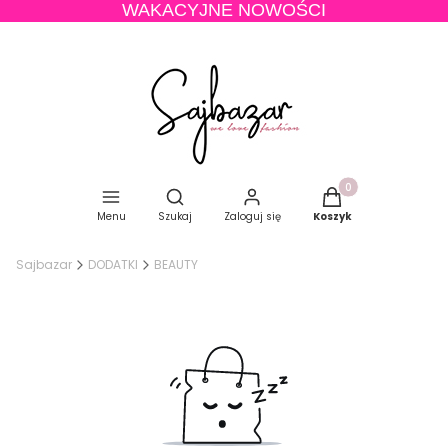
WAKACYJNE NOWOŚCI
Produkty w koszyku
Otwórz wyszukiwarkę
Menu
Szukaj
Zaloguj się
Koszyk
Sajbazar
DODATKI
BEAUTY