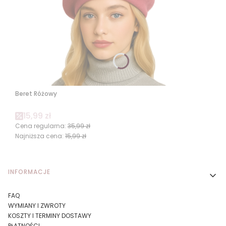
Beret Różowy
Cena promocyjna
15,99 zł
Cena regularna:
35,99 zł
Najniższa cena:
15,99 zł
Linki w stopce
INFORMACJE
FAQ
WYMIANY I ZWROTY
KOSZTY I TERMINY DOSTAWY
PŁATNOŚCI