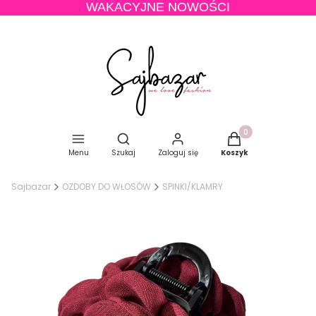
WAKACYJNE NOWOŚCI
Produkty w koszyku
Otwórz wyszukiwarkę
Menu
Szukaj
Zaloguj się
Koszyk
Sajbazar
OZDOBY DO WŁOSÓW
SPINKI/KLAMRY