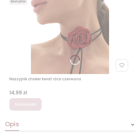
Bestseller
Naszyjnik choker kwiat róża czerwona
Cena
14,99 zł
Do koszyka
Opis