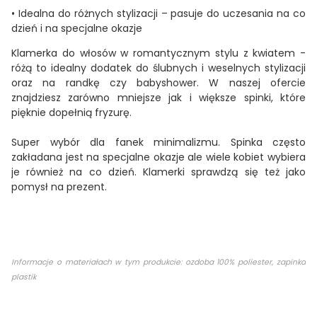
•
Idealna do różnych stylizacji
– pasuje do uczesania na co
dzień i na specjalne okazje
Klamerka do włosów w romantycznym stylu z kwiatem -
różą to idealny dodatek do ślubnych i weselnych stylizacji
oraz na randkę czy babyshower. W naszej ofercie
znajdziesz zarówno mniejsze jak i większe spinki, które
pięknie dopełnią fryzurę.
Super wybór dla fanek minimalizmu. Spinka często
zakładana jest na specjalne okazje ale wiele kobiet wybiera
je również na co dzień. Klamerki sprawdzą się też jako
pomysł na prezent.
Informacje o materiałach w tym produkcie: ozdoba 100% poliester, zapinka
plastik