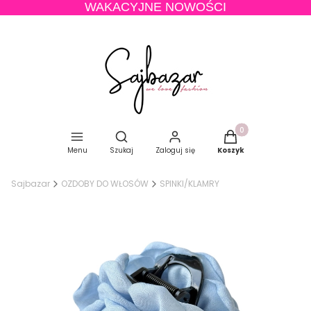
WAKACYJNE NOWOŚCI
Produkty w koszyku
Otwórz wyszukiwarkę
Menu
Szukaj
Zaloguj się
Koszyk
Sajbazar
OZDOBY DO WŁOSÓW
SPINKI/KLAMRY