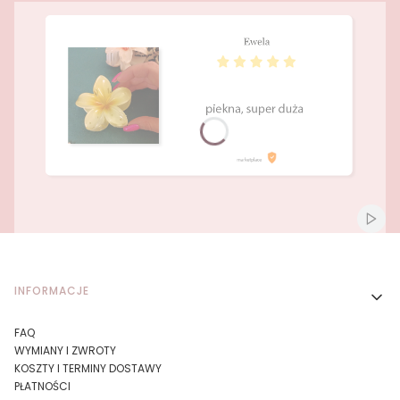
Naciśnij Enter lub spację, aby otworzyć stronę.
Naciśnij Enter lub spację, aby otworzyć stronę.
Włącz
Linki w stopce
INFORMACJE
FAQ
WYMIANY I ZWROTY
KOSZTY I TERMINY DOSTAWY
PŁATNOŚCI