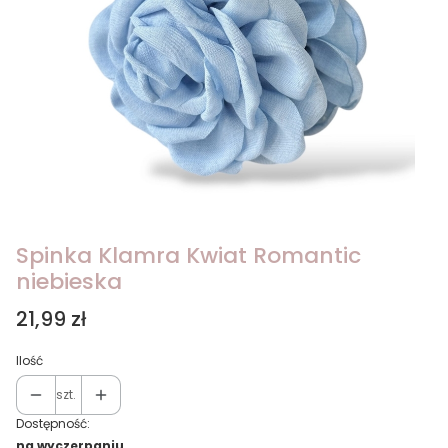
Spinka Klamra Kwiat Romantic
niebieska
Cena
21,99 zł
Ilość
szt.
Dostępność:
na wyczerpaniu