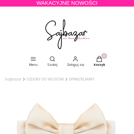
WAKACYJNE NOWOŚCI
Produkty w koszyku
Otwórz wyszukiwarkę
Menu
Szukaj
Zaloguj się
Koszyk
Sajbazar
OZDOBY DO WŁOSÓW
SPINKI/KLAMRY