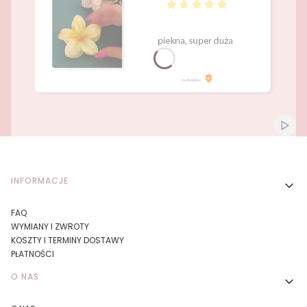
Naciśnij Enter lub spację, aby otworzyć stronę.
Naciśnij Enter lub spację, aby otworzyć stronę.
Włącz
Linki w stopce
INFORMACJE
FAQ
WYMIANY I ZWROTY
KOSZTY I TERMINY DOSTAWY
PŁATNOŚCI
O NAS