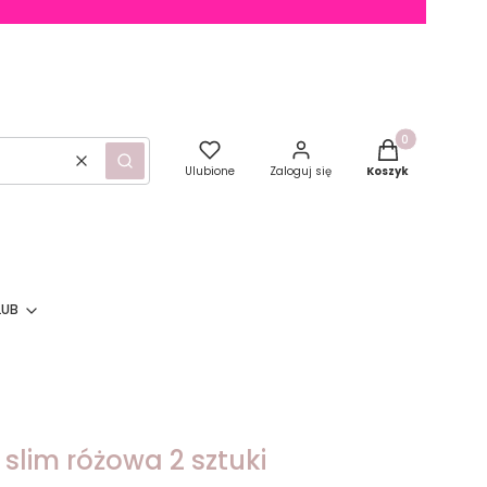
Produkty w kosz
Wyczyść
Szukaj
Ulubione
Zaloguj się
Koszyk
LUB
slim różowa 2 sztuki