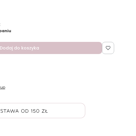
:
paniu
Dodaj do koszyka
kup