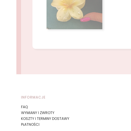
Naciśnij Enter lub spację, aby otworzyć stronę.
Naciśnij Enter lub spację, aby otworzyć stronę.
Linki w stopce
INFORMACJE
FAQ
WYMIANY I ZWROTY
KOSZTY I TERMINY DOSTAWY
PŁATNOŚCI