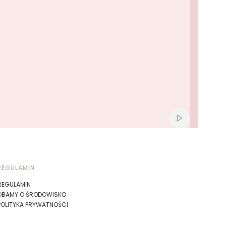
Włącz automat
REGULAMIN
REGULAMIN
DBAMY O ŚRODOWISKO
POLITYKA PRYWATNOŚCI