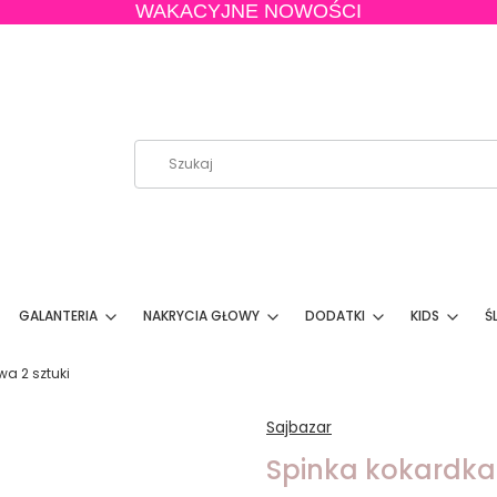
WAKACYJNE NOWOŚCI
GALANTERIA
NAKRYCIA GŁOWY
DODATKI
KIDS
Ś
wa 2 sztuki
Sajbazar
Spinka kokardka 