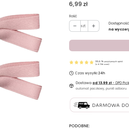
Cena
6,99 zł
Ilość
Dostępność
szt.
na wyczer
Czas wysyłki:
24h
Dostawa
od 13,99 zł
- DPD Pic
automat paczkowy, punkt odbioru
PODOBNE: