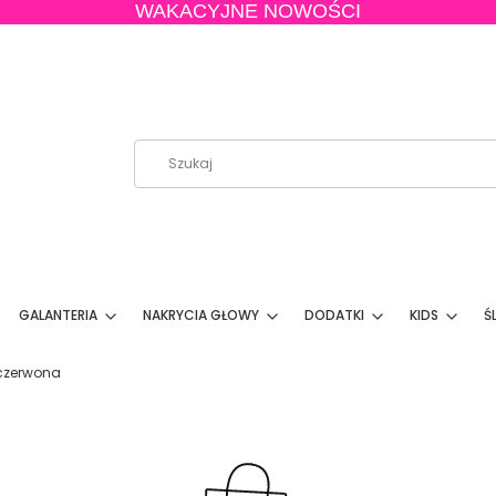
WAKACYJNE NOWOŚCI
GALANTERIA
NAKRYCIA GŁOWY
DODATKI
KIDS
Ś
 czerwona