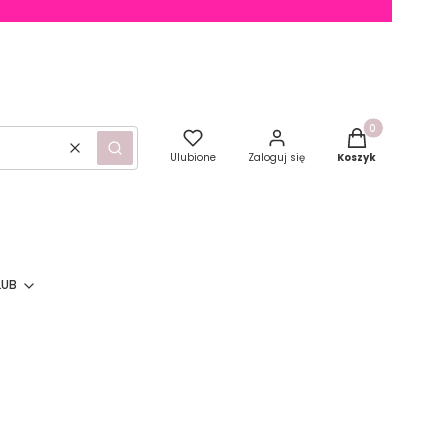
Produkty w kosz
Wyczyść
Szukaj
Ulubione
Zaloguj się
Koszyk
LUB