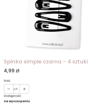
Spinka simple czarna - 4 sztuki
Cena
4,99 zł
Ilość
szt.
Dostępność:
na wyczerpaniu