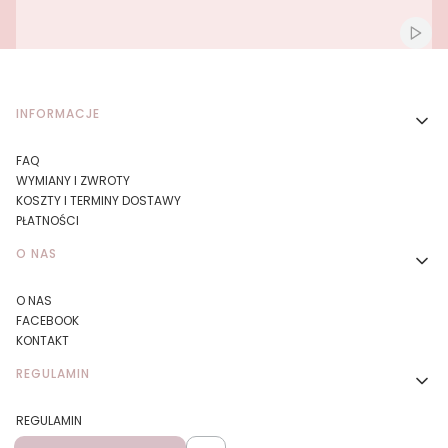
Naciśnij Enter lub spację, aby otworzyć stronę.
Naciśnij Enter lub spację, aby otworzyć stronę.
Włącz
Linki w stopce
INFORMACJE
FAQ
WYMIANY I ZWROTY
KOSZTY I TERMINY DOSTAWY
PŁATNOŚCI
O NAS
O NAS
FACEBOOK
KONTAKT
REGULAMIN
REGULAMIN
DBAMY O ŚRODOWISKO