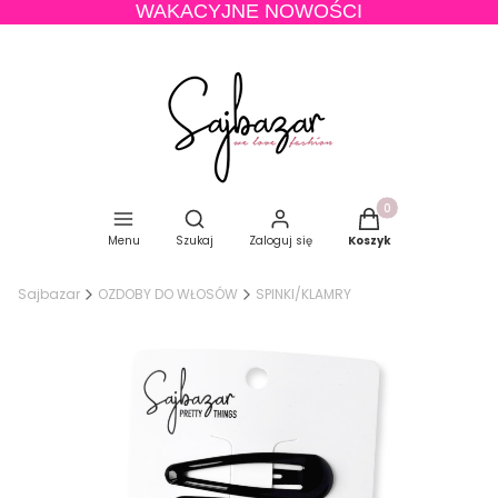
WAKACYJNE NOWOŚCI
Produkty w koszyku
Otwórz wyszukiwarkę
Menu
Szukaj
Zaloguj się
Koszyk
Sajbazar
OZDOBY DO WŁOSÓW
SPINKI/KLAMRY