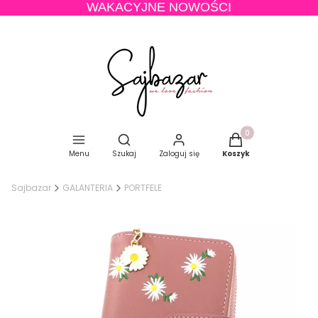
WAKACYJNE NOWOŚCI
Produkty w koszyku
Otwórz wyszukiwarkę
Menu
Szukaj
Zaloguj się
Koszyk
Sajbazar
GALANTERIA
PORTFELE