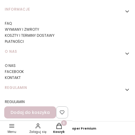
Linki w stopce
INFORMACJE
FAQ
WYMIANY I ZWROTY
KOSZTY I TERMINY DOSTAWY
PŁATNOŚCI
O NAS
O NAS
FACEBOOK
KONTAKT
REGULAMIN
REGULAMIN
DBAMY O ŚRODOWISKO
Dodaj do koszyka
POLITYKA PRYWATNOŚCI
Produkty w koszyku: 0. Zobacz szczegó
Sklep internetowy
Shoper Premium
Menu
Zaloguj się
Koszyk