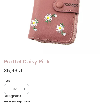
Portfel Daisy Pink
Cena
35,99 zł
Ilość
szt.
Dostępność:
na wyczerpaniu