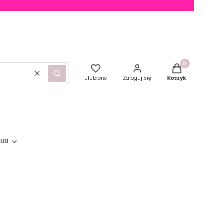
Produkty w kosz
Wyczyść
Szukaj
Ulubione
Zaloguj się
Koszyk
LUB