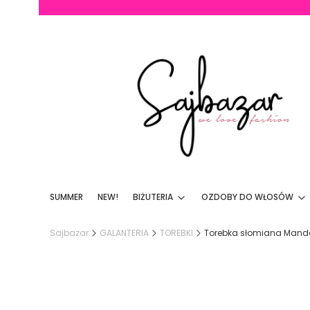
SUMMER
NEW!
BIŻUTERIA
OZDOBY DO WŁOSÓW
Sajbazar
GALANTERIA
TOREBKI
Torebka słomiana Manda