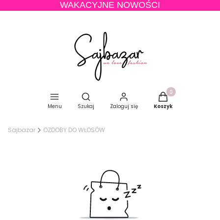
WAKACYJNE NOWOŚCI
Produkty w koszyku
Otwórz wyszukiwarkę
Menu
Szukaj
Zaloguj się
Koszyk
Sajbazar
OZDOBY DO WŁOSÓW