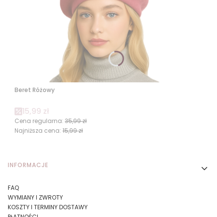
Beret Różowy
Cena promocyjna
15,99 zł
Cena regularna:
35,99 zł
Najniższa cena:
15,99 zł
Linki w stopce
INFORMACJE
FAQ
WYMIANY I ZWROTY
KOSZTY I TERMINY DOSTAWY
PŁATNOŚCI