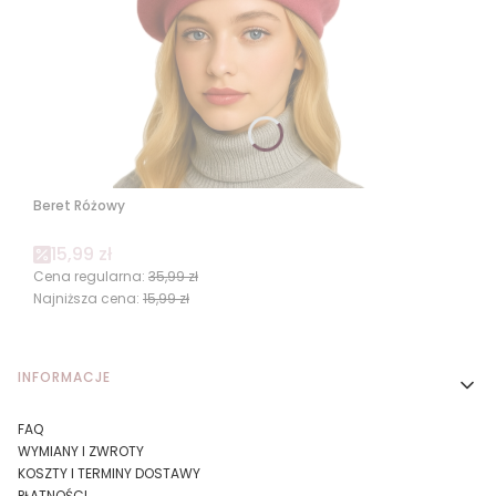
Beret Różowy
Cena promocyjna
15,99 zł
Cena regularna:
35,99 zł
Najniższa cena:
15,99 zł
Linki w stopce
INFORMACJE
FAQ
WYMIANY I ZWROTY
KOSZTY I TERMINY DOSTAWY
PŁATNOŚCI