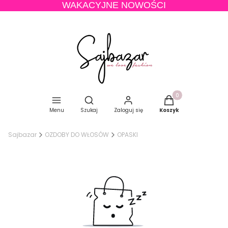
WAKACYJNE NOWOŚCI
Produkty w koszyku
Otwórz wyszukiwarkę
Menu
Szukaj
Zaloguj się
Koszyk
Sajbazar
OZDOBY DO WŁOSÓW
OPASKI