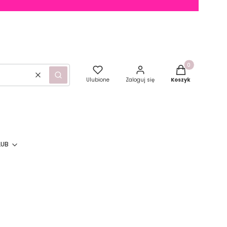
Produkty w kosz
Wyczyść
Szukaj
Ulubione
Zaloguj się
Koszyk
LUB