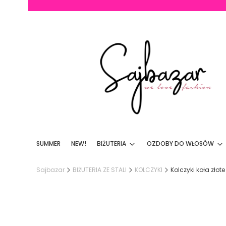
SUMMER
NEW!
BIŻUTERIA
OZDOBY DO WŁOSÓW
Sajbazar
BIŻUTERIA ZE STALI
KOLCZYKI
Kolczyki koła złot