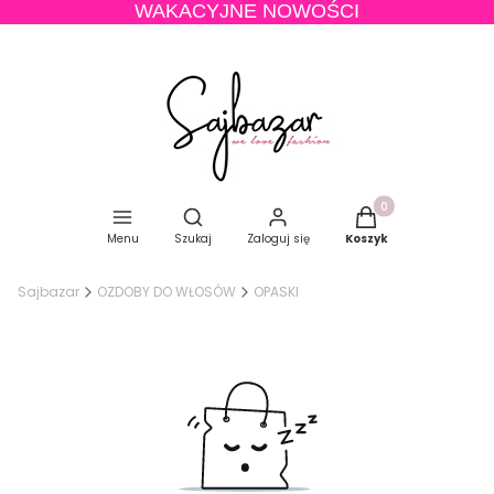
WAKACYJNE NOWOŚCI
Produkty w koszyku
Otwórz wyszukiwarkę
Menu
Szukaj
Zaloguj się
Koszyk
Sajbazar
OZDOBY DO WŁOSÓW
OPASKI