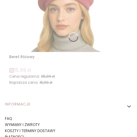
Beret Różowy
Cena promocyjna
15,99 zł
Cena regularna:
35,99 zł
Najniższa cena:
15,99 zł
Linki w stopce
INFORMACJE
FAQ
WYMIANY I ZWROTY
KOSZTY I TERMINY DOSTAWY
PŁATNOŚCI