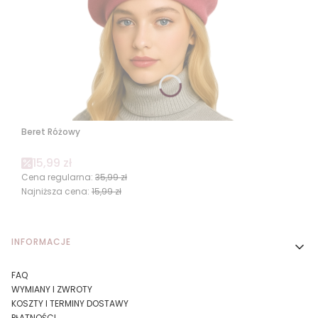
Beret Różowy
Cena promocyjna
15,99 zł
Cena regularna:
35,99 zł
Najniższa cena:
15,99 zł
Linki w stopce
INFORMACJE
FAQ
WYMIANY I ZWROTY
KOSZTY I TERMINY DOSTAWY
PŁATNOŚCI