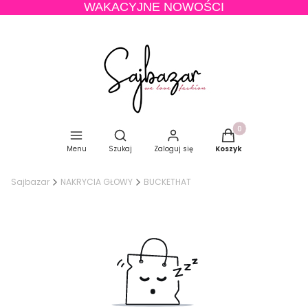
WAKACYJNE NOWOŚCI
Produkty w koszyku
Otwórz wyszukiwarkę
Menu
Szukaj
Zaloguj się
Koszyk
Sajbazar
NAKRYCIA GŁOWY
BUCKETHAT