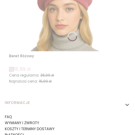
Beret Różowy
Cena promocyjna
15,99 zł
Cena regularna:
35,99 zł
Najniższa cena:
15,99 zł
Linki w stopce
INFORMACJE
FAQ
WYMIANY I ZWROTY
KOSZTY I TERMINY DOSTAWY
PŁATNOŚCI