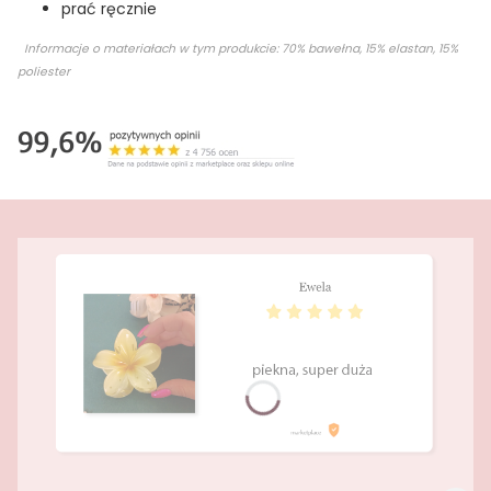
prać ręcznie
Informacje o materiałach w tym produkcie: 70% bawełna, 15% elastan, 15%
poliester
Naciśnij Enter lub spację, aby otworzyć stronę.
Naciśnij Enter lub spację, aby otworzyć stronę.