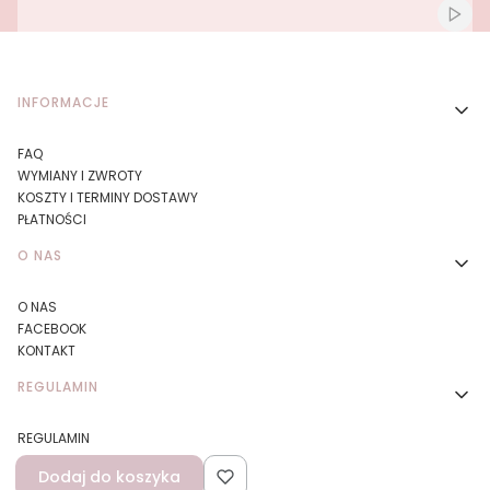
Włącz
Linki w stopce
INFORMACJE
FAQ
WYMIANY I ZWROTY
KOSZTY I TERMINY DOSTAWY
PŁATNOŚCI
O NAS
O NAS
FACEBOOK
KONTAKT
REGULAMIN
REGULAMIN
DBAMY O ŚRODOWISKO
Dodaj do koszyka
POLITYKA PRYWATNOŚCI