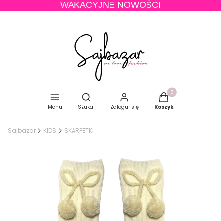
WAKACYJNE NOWOŚCI
Produkty w koszyku
Otwórz wyszukiwarkę
Menu
Szukaj
Zaloguj się
Koszyk
Sajbazar
KIDS
SKARPETKI