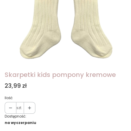
Skarpetki kids pompony kremowe
Cena
23,99 zł
Ilość
szt.
Dostępność:
na wyczerpaniu