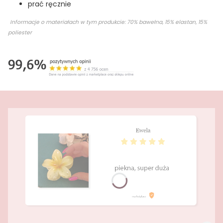
prać ręcznie
Informacje o materiałach w tym produkcie: 70% bawełna, 15% elastan, 15%
poliester
Naciśnij Enter lub spację, aby otworzyć stronę.
Naciśnij Enter lub spację, aby otworzyć stronę.