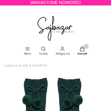
WAKACYJNE NOWOŚCI
Produkty w koszyku
Otwórz wyszukiwarkę
Menu
Szukaj
Zaloguj się
Koszyk
Sajbazar
KIDS
SKARPETKI