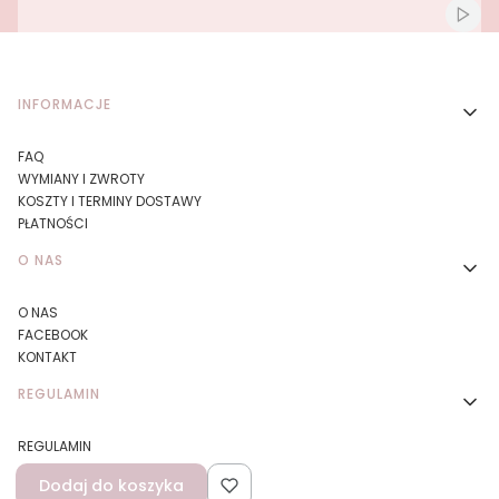
Włącz
Linki w stopce
INFORMACJE
FAQ
WYMIANY I ZWROTY
KOSZTY I TERMINY DOSTAWY
PŁATNOŚCI
O NAS
O NAS
FACEBOOK
KONTAKT
REGULAMIN
REGULAMIN
DBAMY O ŚRODOWISKO
Dodaj do koszyka
POLITYKA PRYWATNOŚCI