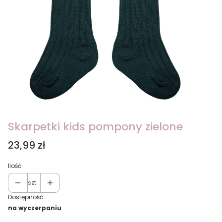
Skarpetki kids pompony zielone
Cena
23,99 zł
Ilość
szt.
Dostępność:
na wyczerpaniu