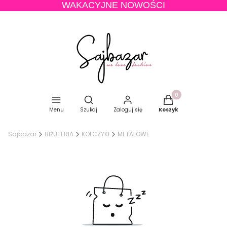
WAKACYJNE NOWOŚCI
Produkty w koszyku
Otwórz wyszukiwarkę
Menu
Szukaj
Zaloguj się
Koszyk
Sajbazar
BIŻUTERIA
KOLCZYKI
METALOWE