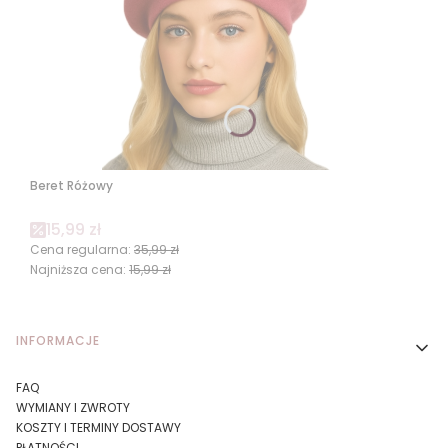
Beret Różowy
Cena promocyjna
15,99 zł
Cena regularna:
35,99 zł
Najniższa cena:
15,99 zł
Linki w stopce
INFORMACJE
FAQ
WYMIANY I ZWROTY
KOSZTY I TERMINY DOSTAWY
PŁATNOŚCI